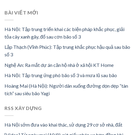
BÀI VIẾT MỚI
Hà Nội: Tập trung triển khai các biện pháp khắc phục, giải
tỏa cây xanh gãy, đổ sau cơn bão số 3
Lập Thạch (Vĩnh Phúc): Tập trung khắc phục hậu quả sau bão
số 3
Nghệ An: Ra mắt dự án căn hộ nhà ở xã hội KT Home
Hà Nội: Tập trung ứng phó bão số 3 và mưa lũ sau bão
Hoàng Mai (Hà Nội): Người dân xuống đường dọn dẹp “tàn
tích” sau siêu bão Yagi
RSS XÂY DỰNG
Hà Nội sớm đưa vào khai thác, sử dụng 29 cơ sở nhà, đất
[Video] Từ ngày mai (10/8), rút giấy phép xe hợp đồng khi