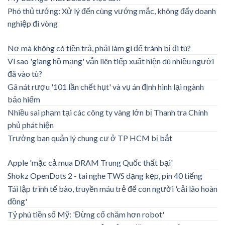
Phó thủ tướng: Xử lý đến cùng vướng mắc, không đẩy doanh
nghiệp đi vòng
Nợ mà không có tiền trả, phải làm gì để tránh bị đi tù?
Vì sao 'giang hồ mạng' vẫn liên tiếp xuất hiện dù nhiều người
đã vào tù?
Gã nát rượu '101 lần chết hụt' và vụ án định hình lại ngành
bảo hiểm
Nhiều sai phạm tại các công ty vàng lớn bị Thanh tra Chính
phủ phát hiện
Trưởng ban quản lý chung cư ở TP HCM bị bắt
Apple 'mặc cả mua DRAM Trung Quốc thất bại'
Shokz OpenDots 2 - tai nghe TWS dạng kẹp, pin 40 tiếng
Tái lập trình tế bào, truyền máu trẻ để con người 'cải lão hoàn
đồng'
Tỷ phú tiền số Mỹ: 'Đừng cố chăm hơn robot'