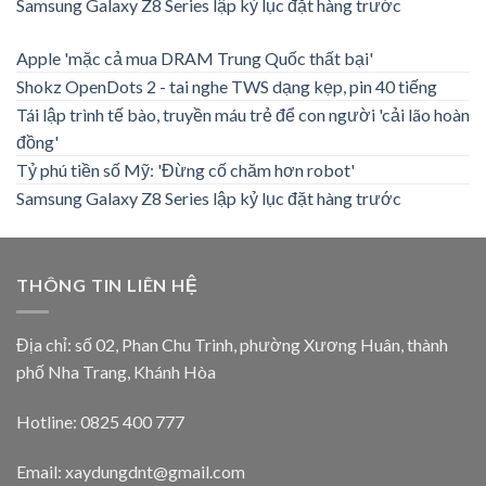
Samsung Galaxy Z8 Series lập kỷ lục đặt hàng trước
Apple 'mặc cả mua DRAM Trung Quốc thất bại'
Shokz OpenDots 2 - tai nghe TWS dạng kẹp, pin 40 tiếng
Tái lập trình tế bào, truyền máu trẻ để con người 'cải lão hoàn
đồng'
Tỷ phú tiền số Mỹ: 'Đừng cố chăm hơn robot'
Samsung Galaxy Z8 Series lập kỷ lục đặt hàng trước
THÔNG TIN LIÊN HỆ
Địa chỉ: số 02, Phan Chu Trinh, phường Xương Huân, thành
phố Nha Trang, Khánh Hòa
Hotline: 0825 400 777
Email: xaydungdnt@gmail.com