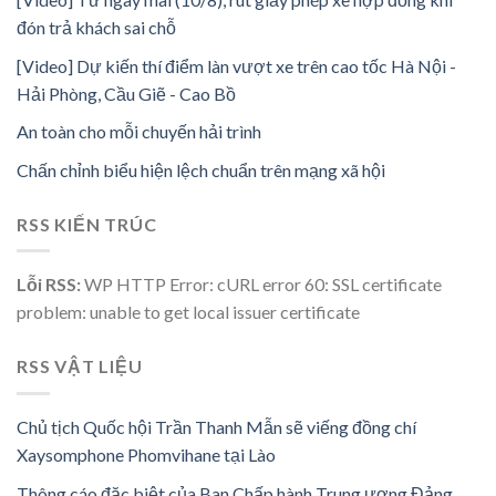
đón trả khách sai chỗ
[Video] Dự kiến thí điểm làn vượt xe trên cao tốc Hà Nội -
Hải Phòng, Cầu Giẽ - Cao Bồ
An toàn cho mỗi chuyến hải trình
Chấn chỉnh biểu hiện lệch chuẩn trên mạng xã hội
RSS KIẾN TRÚC
Lỗi RSS:
WP HTTP Error: cURL error 60: SSL certificate
problem: unable to get local issuer certificate
RSS VẬT LIỆU
Chủ tịch Quốc hội Trần Thanh Mẫn sẽ viếng đồng chí
Xaysomphone Phomvihane tại Lào
Thông cáo đặc biệt của Ban Chấp hành Trung ương Đảng