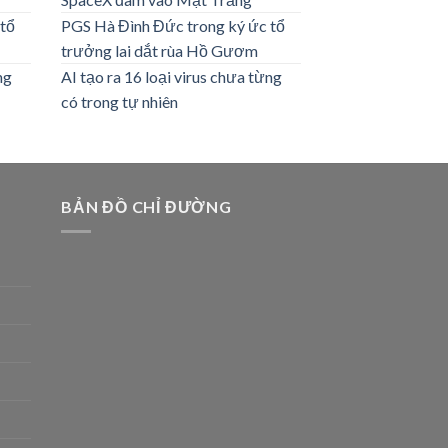
 tổ
PGS Hà Đình Đức trong ký ức tổ
trưởng lai dắt rùa Hồ Gươm
ng
AI tạo ra 16 loại virus chưa từng
có trong tự nhiên
BẢN ĐỒ CHỈ ĐƯỜNG