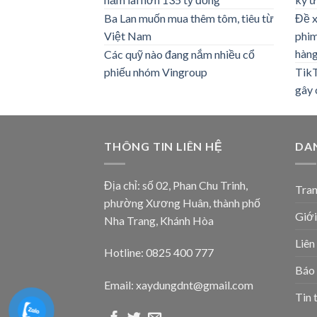
Ba Lan muốn mua thêm tôm, tiêu từ
Đề x
Việt Nam
phim
hàn
Các quỹ nào đang nắm nhiều cổ
phiếu nhóm Vingroup
TikT
gây 
THÔNG TIN LIÊN HỆ
DA
Địa chỉ: số 02, Phan Chu Trinh,
Tran
phường Xương Huân, thành phố
Giới
Nha Trang, Khánh Hòa
Liên
Hotline: 0825 400 777
Báo 
Email: xaydungdnt@gmail.com
Tin 