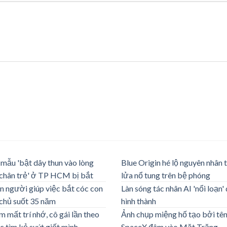
mẫu 'bật dây thun vào lòng
Blue Origin hé lộ nguyên nhân 
chân trẻ' ở TP HCM bị bắt
lửa nổ tung trên bệ phóng
n người giúp việc bắt cóc con
Làn sóng tác nhân AI 'nổi loạn'
chủ suốt 35 năm
hình thành
m mất trí nhớ, cô gái lần theo
Ảnh chụp miệng hố tạo bởi tên
c tìm kẻ suýt giết mình
SpaceX đâm vào Mặt Trăng