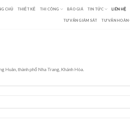
NG CHỦ
THIẾT KẾ
THI CÔNG
BÁO GIÁ
TIN TỨC
LIÊN HỆ
TƯ VẤN GIÁM SÁT
TƯ VẤN HOÀN
ng Huân, thành phố Nha Trang, Khánh Hòa.