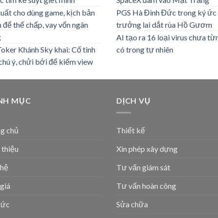
uất cho dùng game, kịch bản
PGS Hà Đình Đức trong ký ức
 để thế chấp, vay vốn ngân
trưởng lai dắt rùa Hồ Gươm
g
AI tạo ra 16 loại virus chưa từ
oker Khánh Sky khai: Cố tình
có trong tự nhiên
chú ý, chửi bới để kiếm view
NH MỤC
DỊCH VỤ
g chủ
Thiết kế
 thiệu
Xin phép xây dựng
 hệ
Tư vấn giám sát
giá
Tư vấn hoàn công
tức
Sửa chữa