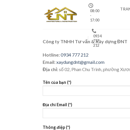
Skip
TRA
to
08:00
-
content
17:00
0934
777
Công ty TNHH Tư vấn & Xây dựng ĐNT
212
Hotline:
0934 777 212
Email:
xaydungdnt@gmail.com
Địa chỉ:
số 02, Phan Chu Trinh, phường Xươ
Tên của bạn (*)
Địa chỉ Email (*)
Thông điệp (*)