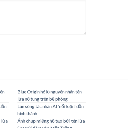
tên
Blue Origin hé lộ nguyên nhân tên
lửa nổ tung trên bệ phóng
 dần
Làn sóng tác nhân AI 'nổi loạn' dần
hình thành
 lửa
Ảnh chụp miệng hố tạo bởi tên lửa
SpaceX đâm vào Mặt Trăng