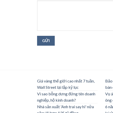
Giá vàng thế giới cao nhất 7 tuần,
Bảo 
Wall Street lại lập kỷ lục
bàn 
Vì sao bỗng dưng đứng tên doanh
Vụ á
nghiệp, hộ kinh doanh?
ông 
Nhà sản xuất 'Anh trai say hi' nửa
6 nă
năm lãi hơn 135 tỷ đồng
ký ứ