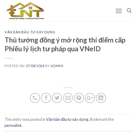
Skip
to
content
VĂN BẢN ĐẦU TƯ XÂY DỰNG
Thủ tướng đồng ý mở rộng thí điểm cấp
Phiếu lý lịch tư pháp qua VNeID
POSTED ON
27/08/2024
BY
ADMIN
This entry was posted in
Văn bản đầu tư xây dựng
. Bookmark the
permalink
.