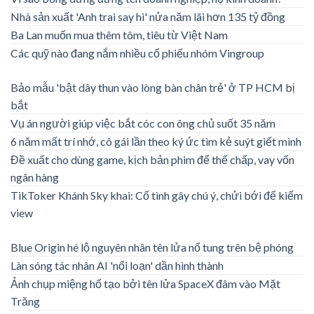
Nhà sản xuất 'Anh trai say hi' nửa năm lãi hơn 135 tỷ đồng
Ba Lan muốn mua thêm tôm, tiêu từ Việt Nam
Các quỹ nào đang nắm nhiều cổ phiếu nhóm Vingroup
Bảo mẫu 'bật dây thun vào lòng bàn chân trẻ' ở TP HCM bị
bắt
Vụ án người giúp việc bắt cóc con ông chủ suốt 35 năm
6 năm mất trí nhớ, cô gái lần theo ký ức tìm kẻ suýt giết mình
Đề xuất cho dùng game, kịch bản phim để thế chấp, vay vốn
ngân hàng
TikToker Khánh Sky khai: Cố tình gây chú ý, chửi bới để kiếm
view
Blue Origin hé lộ nguyên nhân tên lửa nổ tung trên bệ phóng
Làn sóng tác nhân AI 'nổi loạn' dần hình thành
Ảnh chụp miệng hố tạo bởi tên lửa SpaceX đâm vào Mặt
Trăng