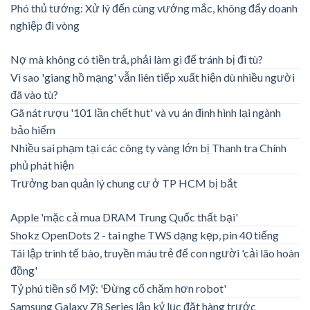
Phó thủ tướng: Xử lý đến cùng vướng mắc, không đẩy doanh
nghiệp đi vòng
Nợ mà không có tiền trả, phải làm gì để tránh bị đi tù?
Vì sao 'giang hồ mạng' vẫn liên tiếp xuất hiện dù nhiều người
đã vào tù?
Gã nát rượu '101 lần chết hụt' và vụ án định hình lại ngành
bảo hiểm
Nhiều sai phạm tại các công ty vàng lớn bị Thanh tra Chính
phủ phát hiện
Trưởng ban quản lý chung cư ở TP HCM bị bắt
Apple 'mặc cả mua DRAM Trung Quốc thất bại'
Shokz OpenDots 2 - tai nghe TWS dạng kẹp, pin 40 tiếng
Tái lập trình tế bào, truyền máu trẻ để con người 'cải lão hoàn
đồng'
Tỷ phú tiền số Mỹ: 'Đừng cố chăm hơn robot'
Samsung Galaxy Z8 Series lập kỷ lục đặt hàng trước