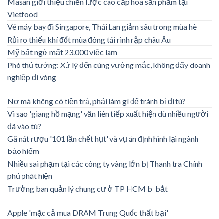
Masan giới thiệu chiến lược cao cấp hóa sản phẩm tại
Vietfood
Vé máy bay đi Singapore, Thái Lan giảm sâu trong mùa hè
Rủi ro thiếu khí đốt mùa đông tái rình rập châu Âu
Mỹ bất ngờ mất 23.000 việc làm
Phó thủ tướng: Xử lý đến cùng vướng mắc, không đẩy doanh
nghiệp đi vòng
Nợ mà không có tiền trả, phải làm gì để tránh bị đi tù?
Vì sao 'giang hồ mạng' vẫn liên tiếp xuất hiện dù nhiều người
đã vào tù?
Gã nát rượu '101 lần chết hụt' và vụ án định hình lại ngành
bảo hiểm
Nhiều sai phạm tại các công ty vàng lớn bị Thanh tra Chính
phủ phát hiện
Trưởng ban quản lý chung cư ở TP HCM bị bắt
Apple 'mặc cả mua DRAM Trung Quốc thất bại'