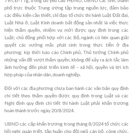
79/CĐ-TTg, trong đó yêu cầu HĐND, UBND các tỉnh, thành
phố trực thuộc Trung ương tập trung nguồn lực, đảm bảo
các điều kiện cần thiết, chỉ đạo tổ chức thi hành Luật Đất đai,
Luật Nhà ở, Luật Kinh doanh bất động sản nhất là việc thực
hiện thẩm quyền, nhiệm vụ mới được quy định trong các
Luật; chủ động phối hợp với các Bộ, ngành có liên quan giải
quyết các vướng mắc phát sinh trong thực tiễn ở địa
phương; kịp thời báo cáo Chính phủ, Thủ tướng Chính phủ
những vấn đề vượt thẩm quyền, không để xảy ra ách tắc làm
ảnh hưởng đến phát triển kinh tế – xã hội, quyền và lợi ích
hợp pháp của nhân dân, doanh nghiệp.
Đối với các địa phương chưa ban hành các văn bản quy định
chi tiết theo thẩm quyền được quy định trong Luật và các
Nghị định quy định chi tiết thi hành Luật phải khẩn trương
hoàn thành trước ngày 20/8/2024.
UBND các cấp khẩn trương trong tháng 8/2024 tổ chức các
hội nghị quán triệt, tập huấn cho đội ngũ cán bộ, công chức,