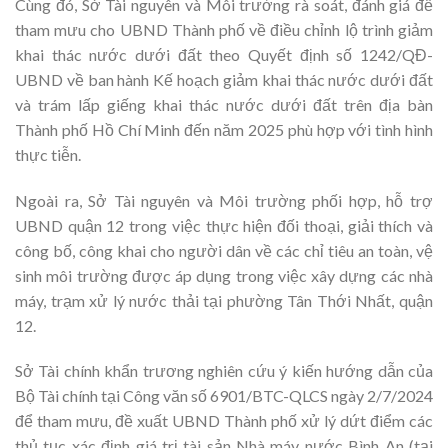
Cùng đó, Sở Tài nguyên và Môi trường rà soát, đánh giá để
tham mưu cho UBND Thành phố về điều chỉnh lộ trình giảm
khai thác nước dưới đất theo Quyết định số 1242/QĐ-
UBND về ban hành Kế hoạch giảm khai thác nước dưới đất
và trám lấp giếng khai thác nước dưới đất trên địa bàn
Thành phố Hồ Chí Minh đến năm 2025 phù hợp với tình hình
thực tiễn.
Ngoài ra, Sở Tài nguyên và Môi trường phối hợp, hỗ trợ
UBND quận 12 trong việc thực hiện đối thoại, giải thích và
công bố, công khai cho người dân về các chỉ tiêu an toàn, vệ
sinh môi trường được áp dụng trong việc xây dựng các nhà
máy, trạm xử lý nước thải tại phường Tân Thới Nhất, quận
12.
Sở Tài chính khẩn trương nghiên cứu ý kiến hướng dẫn của
Bộ Tài chính tại Công văn số 6901/BTC-QLCS ngày 2/7/2024
để tham mưu, đề xuất UBND Thành phố xử lý dứt điểm các
thủ tục xác định giá trị tài sản Nhà máy nước Bình An (tại