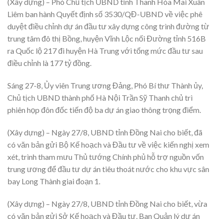
(Xây dựng) – Phó Chủ tịch UBND tỉnh Thanh Hóa Mai Xuân
Liêm ban hành Quyết định số 3530/QĐ-UBND về việc phê
duyệt điều chỉnh dự án đầu tư xây dựng công trình đường từ
trung tâm đô thị Bồng, huyện Vĩnh Lộc nối Đường tỉnh 516B
ra Quốc lộ 217 đi huyện Hà Trung với tổng mức đầu tư sau
điều chỉnh là 177 tỷ đồng.
Sáng 27-8, Ủy viên Trung ương Đảng, Phó Bí thư Thành ủy,
Chủ tịch UBND thành phố Hà Nội Trần Sỹ Thanh chủ trì
phiên họp đôn đốc tiến độ ba dự án giao thông trọng điểm.
(Xây dựng) – Ngày 27/8, UBND tỉnh Đồng Nai cho biết, đã
có văn bản gửi Bộ Kế hoạch và Đầu tư về việc kiến nghị xem
xét, trình tham mưu Thủ tướng Chính phủ hỗ trợ nguồn vốn
trung ương để đầu tư dự án tiêu thoát nước cho khu vực sân
bay Long Thành giai đoạn 1.
(Xây dựng) – Ngày 27/8, UBND tỉnh Đồng Nai cho biết, vừa
có văn bản gửi Sở Kế hoạch và Đầu tư, Ban Quản lý dự án