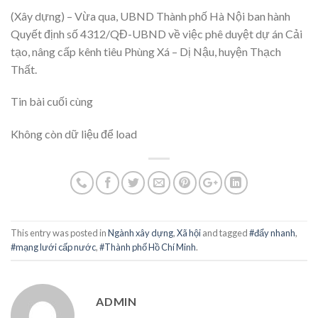
(Xây dựng) – Vừa qua, UBND Thành phố Hà Nội ban hành
Quyết định số 4312/QĐ-UBND về việc phê duyệt dự án Cải
tạo, nâng cấp kênh tiêu Phùng Xá – Dị Nậu, huyện Thạch
Thất.
Tin bài cuối cùng
Không còn dữ liệu để load
This entry was posted in
Ngành xây dựng
,
Xã hội
and tagged
#đẩy nhanh
,
#mạng lưới cấp nước
,
#Thành phố Hồ Chí Minh
.
ADMIN