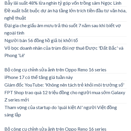
Bẫy lãi suất 48% lừa nghìn tỷ góp vốn trồng sâm Ngọc Linh
Đề xuất bắt buộc dự án hạ tầng lớn trích tiền đầu tư văn hóa,
nghệ thuật
Đại gia che giấu âm mưu trả thù suốt 7 năm sau khi biết vợ
ngoại tình
Người bán 56 đồng hồ giả bị khởi tố
Vỏ bọc doanh nhân của trùm đòi nợ thuê Được 'Đất Bắc' và
Phong 'Lê'
Bộ công cụ chỉnh sửa ảnh trên Oppo Reno 16 series
iPhone 17 có thể tăng giá tuần này
Giám đốc YouTube: 'Không nên tách trẻ khỏi môi trường số'
FPT Shop trao quà 12 triệu đồng cho người mua sớm Galaxy
Z series mới
Tham vọng của startup do 'quái kiệt AI' người Việt đồng
sáng lập
Bộ công cụ chỉnh sửa ảnh trên Oppo Reno 16 series