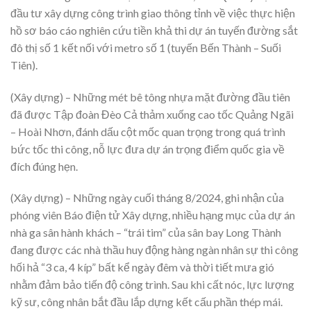
đầu tư xây dựng công trình giao thông tỉnh về việc thực hiện
hồ sơ báo cáo nghiên cứu tiền khả thi dự án tuyến đường sắt
đô thị số 1 kết nối với metro số 1 (tuyến Bến Thành – Suối
Tiên).
(Xây dựng) – Những mét bê tông nhựa mặt đường đầu tiên
đã được Tập đoàn Đèo Cả thảm xuống cao tốc Quảng Ngãi
– Hoài Nhơn, đánh dấu cột mốc quan trọng trong quá trình
bức tốc thi công, nỗ lực đưa dự án trọng điểm quốc gia về
đích đúng hẹn.
(Xây dựng) – Những ngày cuối tháng 8/2024, ghi nhận của
phóng viên Báo điện tử Xây dựng, nhiều hạng mục của dự án
nhà ga sân hành khách – “trái tim” của sân bay Long Thành
đang được các nhà thầu huy động hàng ngàn nhân sự thi công
hối hả “3 ca, 4 kíp” bất kể ngày đêm và thời tiết mưa gió
nhằm đảm bảo tiến độ công trình. Sau khi cất nóc, lực lượng
kỹ sư, công nhân bắt đầu lắp dựng kết cấu phần thép mái.