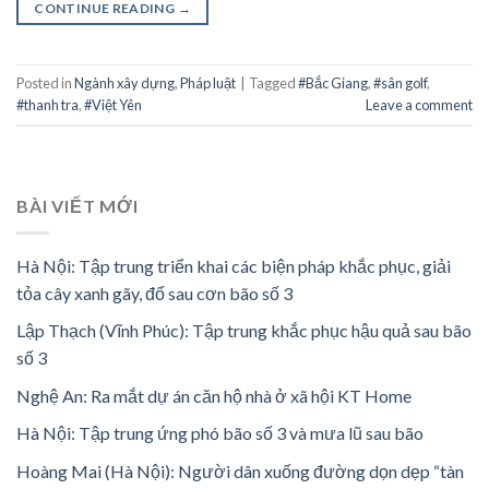
CONTINUE READING
→
Posted in
Ngành xây dựng
,
Pháp luật
|
Tagged
#Bắc Giang
,
#sân golf
,
#thanh tra
,
#Việt Yên
Leave a comment
BÀI VIẾT MỚI
Hà Nội: Tập trung triển khai các biện pháp khắc phục, giải
tỏa cây xanh gãy, đổ sau cơn bão số 3
Lập Thạch (Vĩnh Phúc): Tập trung khắc phục hậu quả sau bão
số 3
Nghệ An: Ra mắt dự án căn hộ nhà ở xã hội KT Home
Hà Nội: Tập trung ứng phó bão số 3 và mưa lũ sau bão
Hoàng Mai (Hà Nội): Người dân xuống đường dọn dẹp “tàn