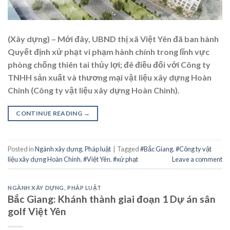
(Xây dựng) – Mới đây, UBND thị xã Việt Yên đã ban hành
Quyết định xử phạt vi phạm hành chính trong lĩnh vực
phòng chống thiên tai thủy lợi; đê điều đối với Công ty
TNHH sản xuất và thương mại vật liệu xây dựng Hoàn
Chinh (Công ty vật liệu xây dựng Hoàn Chinh).
CONTINUE READING
→
Posted in
Ngành xây dựng
,
Pháp luật
|
Tagged
#Bắc Giang
,
#Công ty vật
liệu xây dựng Hoàn Chinh
,
#Việt Yên
,
#xử phạt
Leave a comment
NGÀNH XÂY DỰNG
,
PHÁP LUẬT
Bắc Giang: Khánh thành giai đoạn 1 Dự án sân
golf Việt Yên