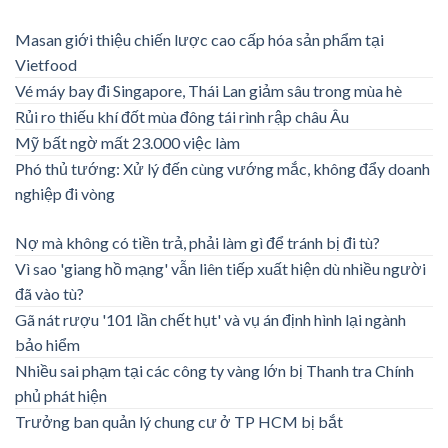
Masan giới thiệu chiến lược cao cấp hóa sản phẩm tại
Vietfood
Vé máy bay đi Singapore, Thái Lan giảm sâu trong mùa hè
Rủi ro thiếu khí đốt mùa đông tái rình rập châu Âu
Mỹ bất ngờ mất 23.000 việc làm
Phó thủ tướng: Xử lý đến cùng vướng mắc, không đẩy doanh
nghiệp đi vòng
Nợ mà không có tiền trả, phải làm gì để tránh bị đi tù?
Vì sao 'giang hồ mạng' vẫn liên tiếp xuất hiện dù nhiều người
đã vào tù?
Gã nát rượu '101 lần chết hụt' và vụ án định hình lại ngành
bảo hiểm
Nhiều sai phạm tại các công ty vàng lớn bị Thanh tra Chính
phủ phát hiện
Trưởng ban quản lý chung cư ở TP HCM bị bắt