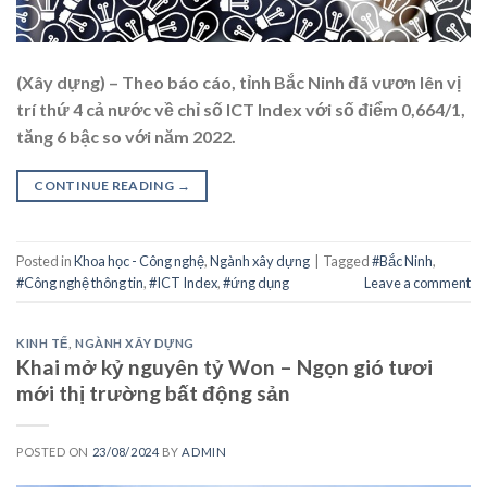
(Xây dựng) – Theo báo cáo, tỉnh Bắc Ninh đã vươn lên vị
trí thứ 4 cả nước về chỉ số ICT Index với số điểm 0,664/1,
tăng 6 bậc so với năm 2022.
CONTINUE READING
→
Posted in
Khoa học - Công nghệ
,
Ngành xây dựng
|
Tagged
#Bắc Ninh
,
#Công nghệ thông tin
,
#ICT Index
,
#ứng dụng
Leave a comment
KINH TẾ
,
NGÀNH XÂY DỰNG
Khai mở kỷ nguyên tỷ Won – Ngọn gió tươi
mới thị trường bất động sản
POSTED ON
23/08/2024
BY
ADMIN