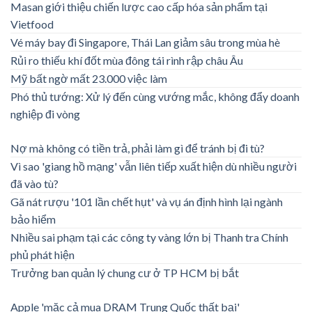
Masan giới thiệu chiến lược cao cấp hóa sản phẩm tại
Vietfood
Vé máy bay đi Singapore, Thái Lan giảm sâu trong mùa hè
Rủi ro thiếu khí đốt mùa đông tái rình rập châu Âu
Mỹ bất ngờ mất 23.000 việc làm
Phó thủ tướng: Xử lý đến cùng vướng mắc, không đẩy doanh
nghiệp đi vòng
Nợ mà không có tiền trả, phải làm gì để tránh bị đi tù?
Vì sao 'giang hồ mạng' vẫn liên tiếp xuất hiện dù nhiều người
đã vào tù?
Gã nát rượu '101 lần chết hụt' và vụ án định hình lại ngành
bảo hiểm
Nhiều sai phạm tại các công ty vàng lớn bị Thanh tra Chính
phủ phát hiện
Trưởng ban quản lý chung cư ở TP HCM bị bắt
Apple 'mặc cả mua DRAM Trung Quốc thất bại'