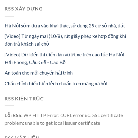
RSS XÂY DỰNG
Hà Nội sớm đưa vào khai thác, sử dụng 29 cơ sở nhà, đất
[Video] Từ ngày mai (10/8), rút giấy phép xe hợp đồng khi
đón trả khách sai chỗ
[Video] Dự kiến thí điểm làn vượt xe trên cao tốc Hà Nội -
Hải Phòng, Cầu Giẽ - Cao Bồ
An toàn cho mỗi chuyến hải trình
Chấn chỉnh biểu hiện lệch chuẩn trên mạng xã hội
RSS KIẾN TRÚC
Lỗi RSS:
WP HTTP Error: cURL error 60: SSL certificate
problem: unable to get local issuer certificate
RSS VẬT LIỆU