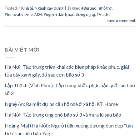
Posted in
Kinh tế
,
Ngành xây dựng
|
Tagged
#Burundi
,
#hỗ trợ
,
#Innovative-me 2024
,
#người dân tị nạn
,
#ứng dụng
,
#Viettel
Leave a comment
BÀI VIẾT MỚI
Hà Nội: Tập trung triển khai các biện pháp khắc phục, giải
tỏa cây xanh gãy, đổ sau cơn bão số 3
Lập Thạch (Vĩnh Phúc): Tập trung khắc phục hậu quả sau bão
số 3
Nghệ An: Ra mắt dự án căn hộ nhà ở xã hội KT Home
Hà Nội: Tập trung ứng phó bão số 3 và mưa lũ sau bão
Hoàng Mai (Hà Nội): Người dân xuống đường dọn dẹp “tàn
tích” sau siêu bão Yagi