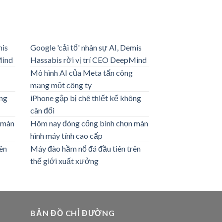
mis
Google 'cải tổ' nhân sự AI, Demis
Mind
Hassabis rời vị trí CEO DeepMind
Mô hình AI của Meta tấn công
mạng một công ty
ông
iPhone gập bị chê thiết kế không
cân đối
 màn
Hôm nay đóng cổng bình chọn màn
hình máy tính cao cấp
ên
Máy đào hầm nổ đá đầu tiên trên
thế giới xuất xưởng
BẢN ĐỒ CHỈ ĐƯỜNG