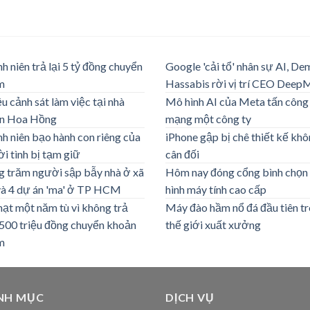
h niên trả lại 5 tỷ đồng chuyển
Google 'cải tổ' nhân sự AI, De
m
Hassabis rời vị trí CEO Deep
u cảnh sát làm việc tại nhà
Mô hình AI của Meta tấn công
n Hoa Hồng
mạng một công ty
h niên bạo hành con riêng của
iPhone gập bị chê thiết kế kh
i tình bị tạm giữ
cân đối
 trăm người sập bẫy nhà ở xã
Hôm nay đóng cổng bình chọn
và 4 dự án 'ma' ở TP HCM
hình máy tính cao cấp
hạt một năm tù vì không trả
Máy đào hầm nổ đá đầu tiên tr
500 triệu đồng chuyển khoản
thế giới xuất xưởng
m
NH MỤC
DỊCH VỤ