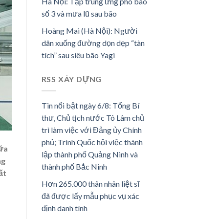
Hà Nội: Tập trung ứng phó bão
số 3 và mưa lũ sau bão
Hoàng Mai (Hà Nội): Người
dân xuống đường dọn dẹp “tàn
tích” sau siêu bão Yagi
RSS XÂY DỰNG
Tin nổi bật ngày 6/8: Tổng Bí
thư, Chủ tịch nước Tô Lâm chủ
trì làm việc với Đảng ủy Chính
phủ; Trình Quốc hội việc thành
iữa
lập thành phố Quảng Ninh và
ng
thành phố Bắc Ninh
ất
Hơn 265.000 thân nhân liệt sĩ
đã được lấy mẫu phục vụ xác
định danh tính