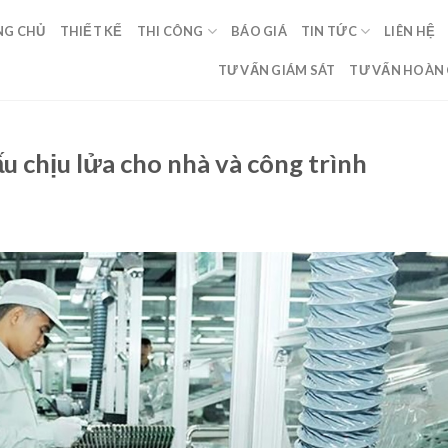
NG CHỦ
THIẾT KẾ
THI CÔNG
BÁO GIÁ
TIN TỨC
LIÊN HỆ
TƯ VẤN GIÁM SÁT
TƯ VẤN HOÀN
ấu chịu lửa cho nhà và công trình