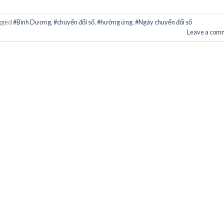
gged
#Bình Dương
,
#chuyển đổi số
,
#hưởng ứng
,
#Ngày chuyển đổi số
Leave a com