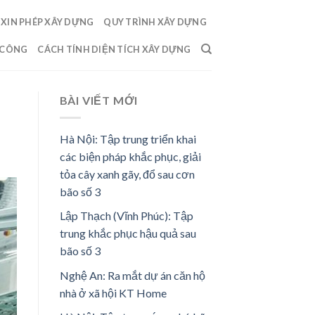
XIN PHÉP XÂY DỰNG
QUY TRÌNH XÂY DỰNG
 CÔNG
CÁCH TÍNH DIỆN TÍCH XÂY DỰNG
BÀI VIẾT MỚI
Hà Nội: Tập trung triển khai
các biện pháp khắc phục, giải
tỏa cây xanh gãy, đổ sau cơn
bão số 3
Lập Thạch (Vĩnh Phúc): Tập
trung khắc phục hậu quả sau
bão số 3
Nghệ An: Ra mắt dự án căn hộ
nhà ở xã hội KT Home