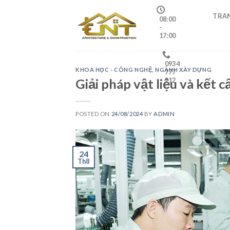
Skip
TRA
to
08:00
-
content
17:00
0934
KHOA HỌC - CÔNG NGHỆ
,
NGÀNH XÂY DỰNG
777
Giải pháp vật liệu và kết c
212
POSTED ON
24/08/2024
BY
ADMIN
24
Th8