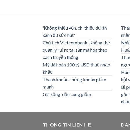
'Không thiếu vốn, chỉ thiếu dự án
Than
xanh đủ sức hút'
nhầ
Chủ tịch Vietcombank: Không thể
Nhiề
quản lý rủi ro tài sản mã hóa theo
Huấ
cách truyền thống
Than
Mỹ đã hoàn 100 tỷ USD thuế nhập
ngườ
khẩu
Hàng
Thanh khoản chứng khoán giảm
hội 
mạnh
Bị p
Giá xăng, dầu cùng giảm
gần 
nhầ
THÔNG TIN LIÊN HỆ
DA