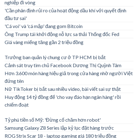
nghiệp đi vòng
'Cần phân định rủi ro của hoạt động dầu khí với quyết định
đầu tư sai'
'Cá voi' và 'cá mập' đang gom Bitcoin
Ông Trump tái khởi động nỗ lực sa thải Thống đốc Fed
Giá vàng miếng tăng gần 2 triệu đồng
Trưởng ban quản lý chung cư ở TP HCM bị bắt
Cảnh sát truy tìm chủ Facebook Dương Thị Quỳnh Tâm
Hơn 3.600 món hàng hiệu giả trong cửa hàng nhờ người Việt
đứng tên
Nữ TikToker bị bắt sau nhiều video, bài viết sai sự thật
Huy động 14 tỷ đồng để 'cho vay đáo hạn ngân hàng' rồi
chiếm đoạt
Tỷ phú tiền số Mỹ: 'Đừng cố chăm hơn robot'
Samsung Galaxy Z8 Series lập kỷ lục đặt hàng trước
ROG Strix Scar 18 - laptop gaming giá 180 triệu đồng