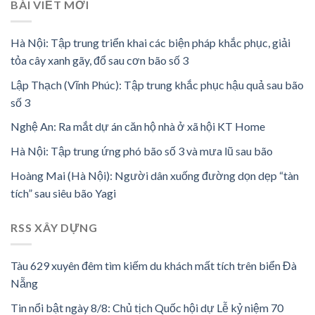
BÀI VIẾT MỚI
Hà Nội: Tập trung triển khai các biện pháp khắc phục, giải
tỏa cây xanh gãy, đổ sau cơn bão số 3
Lập Thạch (Vĩnh Phúc): Tập trung khắc phục hậu quả sau bão
số 3
Nghệ An: Ra mắt dự án căn hộ nhà ở xã hội KT Home
Hà Nội: Tập trung ứng phó bão số 3 và mưa lũ sau bão
Hoàng Mai (Hà Nội): Người dân xuống đường dọn dẹp “tàn
tích” sau siêu bão Yagi
RSS XÂY DỰNG
Tàu 629 xuyên đêm tìm kiếm du khách mất tích trên biển Đà
Nẵng
Tin nổi bật ngày 8/8: Chủ tịch Quốc hội dự Lễ kỷ niệm 70