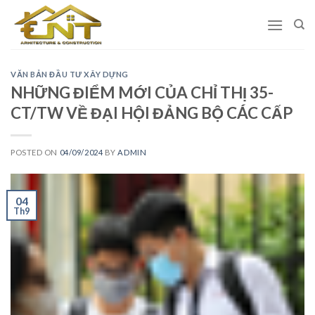
Skip
to
content
VĂN BẢN ĐẦU TƯ XÂY DỰNG
NHỮNG ĐIỂM MỚI CỦA CHỈ THỊ 35-
CT/TW VỀ ĐẠI HỘI ĐẢNG BỘ CÁC CẤP
POSTED ON
04/09/2024
BY
ADMIN
04
Th9