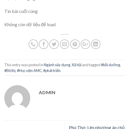
Tin bài cuối cùng
Không còn dữ liệu để load
This entry was posted in
Ngành xây dựng
,
Xã hội
and tagged
#bồi dưỡng
,
#Đô thị
,
#Học viện AMC
,
#phát triển
.
ADMIN
Phú Thọ: Lên phương án chủ