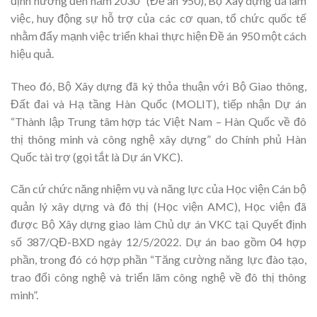
định hướng đến năm 2030” (Đề án 950), Bộ Xây dựng đã làm
việc, huy động sự hỗ trợ của các cơ quan, tổ chức quốc tế
nhằm đẩy mạnh việc triển khai thực hiện Đề án 950 một cách
hiệu quả.
Theo đó, Bộ Xây dựng đã ký thỏa thuận với Bộ Giao thông,
Đất đai và Hạ tầng Hàn Quốc (MOLIT), tiếp nhận Dự án
“Thành lập Trung tâm hợp tác Việt Nam – Hàn Quốc về đô
thị thông minh và công nghệ xây dựng” do Chính phủ Hàn
Quốc tài trợ (gọi tắt là Dự án VKC).
Căn cứ chức năng nhiệm vụ và năng lực của Học viện Cán bộ
quản lý xây dựng và đô thị (Học viện AMC), Học viện đã
được Bộ Xây dựng giao làm Chủ dự án VKC tại Quyết định
số 387/QĐ-BXD ngày 12/5/2022. Dự án bao gồm 04 hợp
phần, trong đó có hợp phần “Tăng cường năng lực đào tạo,
trao đổi công nghệ và triển lãm công nghệ về đô thị thông
minh”.