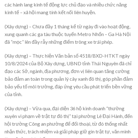
các hành lang kinh tế động lực chủ đạo và nhiều chức năng
kinh tế – xã hội mang tính kết nối liên huyện.
(Xây dựng) – Chưa đầy 1 tháng kể từ ngày đi vào hoạt động,
xung quanh các ga tàu thuộc tuyến Metro Nhổn – Ga Hà Nội
đã “mọc’’ lên đầy rẫy những điểm trông xe trái phép.
(Xây dựng) – Thực hiện Văn bản số 4518/BXD-HTKT ngày
10/8/2024 của Bộ Xây dựng, UBND tỉnh Thái Nguyên đã chỉ
đạo các Sở, ngành, địa phương, đơn vị liên quan tăng cường
bảo đảm an toàn trong quản lý cây xanh đô thị, góp phần đảm
bảo yếu tố môi trường, đáp ứng yêu cầu phát triển bền vững
của tỉnh.
(Xây dựng) – Vừa qua, đại diện 36 hộ kinh doanh “thường
xuyên vi phạm về trật tự đô thị” tại phường Lê Đại Hành, đến
hội trường Công an phường để đối thoại, từ đó thống nhất
nhận thức, trách nhiệm và giải pháp giữ gìn trật tự, văn minh