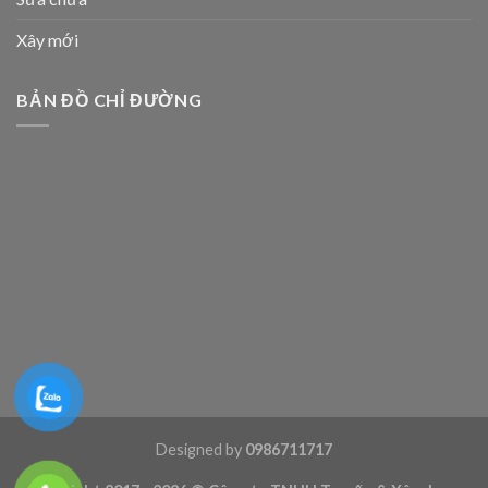
Xây mới
BẢN ĐỒ CHỈ ĐƯỜNG
Designed by
0986711717