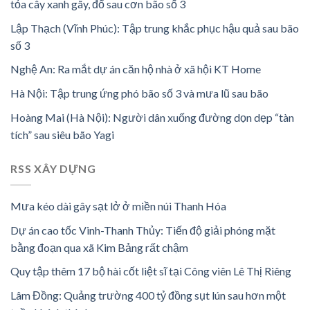
tỏa cây xanh gãy, đổ sau cơn bão số 3
Lập Thạch (Vĩnh Phúc): Tập trung khắc phục hậu quả sau bão
số 3
Nghệ An: Ra mắt dự án căn hộ nhà ở xã hội KT Home
Hà Nội: Tập trung ứng phó bão số 3 và mưa lũ sau bão
Hoàng Mai (Hà Nội): Người dân xuống đường dọn dẹp “tàn
tích” sau siêu bão Yagi
RSS XÂY DỰNG
Mưa kéo dài gây sạt lở ở miền núi Thanh Hóa
Dự án cao tốc Vinh-Thanh Thủy: Tiến độ giải phóng mặt
bằng đoạn qua xã Kim Bảng rất chậm
Quy tập thêm 17 bộ hài cốt liệt sĩ tại Công viên Lê Thị Riêng
Lâm Đồng: Quảng trường 400 tỷ đồng sụt lún sau hơn một