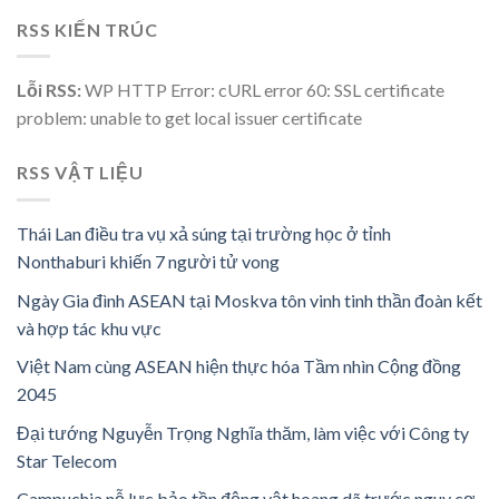
RSS KIẾN TRÚC
Lỗi RSS:
WP HTTP Error: cURL error 60: SSL certificate
problem: unable to get local issuer certificate
RSS VẬT LIỆU
Thái Lan điều tra vụ xả súng tại trường học ở tỉnh
Nonthaburi khiến 7 người tử vong
Ngày Gia đình ASEAN tại Moskva tôn vinh tinh thần đoàn kết
và hợp tác khu vực
Việt Nam cùng ASEAN hiện thực hóa Tầm nhìn Cộng đồng
2045
Đại tướng Nguyễn Trọng Nghĩa thăm, làm việc với Công ty
Star Telecom
Campuchia nỗ lực bảo tồn động vật hoang dã trước nguy cơ