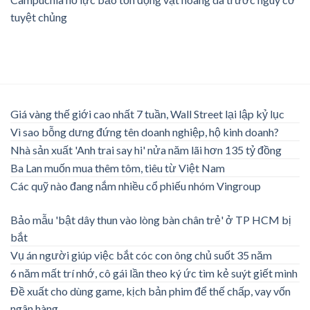
tuyệt chủng
Giá vàng thế giới cao nhất 7 tuần, Wall Street lại lập kỷ lục
Vì sao bỗng dưng đứng tên doanh nghiệp, hộ kinh doanh?
Nhà sản xuất 'Anh trai say hi' nửa năm lãi hơn 135 tỷ đồng
Ba Lan muốn mua thêm tôm, tiêu từ Việt Nam
Các quỹ nào đang nắm nhiều cổ phiếu nhóm Vingroup
Bảo mẫu 'bật dây thun vào lòng bàn chân trẻ' ở TP HCM bị
bắt
Vụ án người giúp việc bắt cóc con ông chủ suốt 35 năm
6 năm mất trí nhớ, cô gái lần theo ký ức tìm kẻ suýt giết mình
Đề xuất cho dùng game, kịch bản phim để thế chấp, vay vốn
ngân hàng