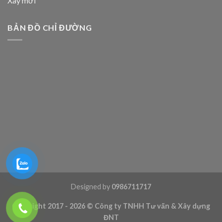
Xây mới
BẢN ĐỒ CHỈ ĐƯỜNG
Designed by
0986711717
Copyright 2017 - 2026 ©
Công ty TNHH Tư vấn & Xây dựng
ĐNT