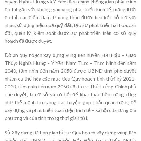
huyện Nghĩa Hưng và Ý Yên; điều chỉnh không gian phát triển
đô thị gắn với không gian vùng phát triển kinh tế, mạng lưới
đô thị, các điểm dân cư nông thôn được liên kết, hỗ trợ với
nhau, sử dụng hiệu quả quỹ đất, tạo sự phát triển hài hòa, cân
đối, quản lý, kiểm soát được sự phát triển trên cơ sở quy
hoạch đã được duyệt.
Đồ án quy hoạch xây dựng vùng liên huyện Hải Hậu – Giao
Thủy; Nghĩa Hưng – Ý Yên; Nam Trực – Trực Ninh đến năm
2040, tầm nhìn đến năm 2050 được UBND tỉnh phê duyệt
nhằm cụ thể hóa các mục tiêu Quy hoạch tỉnh thời kỳ 2021-
2030, tầm nhìn đến năm 2050 đã được Thủ tướng Chính phủ
phê duyệt; là cơ sở và cơ hội để khai thác tiềm năng cũng
như thế mạnh liên vùng các huyện, góp phần quan trọng để
xây dựng và phát triển toàn diện kinh tế – xã hội của từng địa
phương và của tỉnh trong thời gian tới.
Sở Xây dựng đã bàn giao hồ sơ Quy hoạch xây dựng vùng liên
huyện cho UBND các huyện Hải Hậu, Giao Thủy, Nghĩa