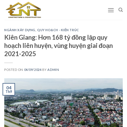
Skip
to
content
NGÀNH XÂY DỰNG
,
QUY HOẠCH - KIẾN TRÚC
Kiên Giang: Hơn 168 tỷ đồng lập quy
hoạch liên huyện, vùng huyện giai đoạn
2021-2025
POSTED ON
04/09/2024
BY
ADMIN
04
Th9