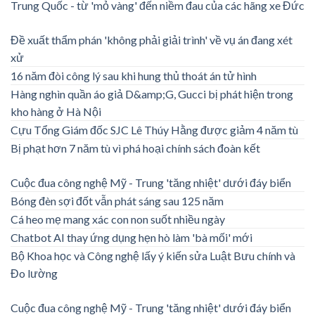
Trung Quốc - từ 'mỏ vàng' đến niềm đau của các hãng xe Đức
Đề xuất thẩm phán 'không phải giải trình' về vụ án đang xét
xử
16 năm đòi công lý sau khi hung thủ thoát án tử hình
Hàng nghìn quần áo giả D&amp;G, Gucci bị phát hiện trong
kho hàng ở Hà Nội
Cựu Tổng Giám đốc SJC Lê Thúy Hằng được giảm 4 năm tù
Bị phạt hơn 7 năm tù vì phá hoại chính sách đoàn kết
Cuộc đua công nghệ Mỹ - Trung 'tăng nhiệt' dưới đáy biển
Bóng đèn sợi đốt vẫn phát sáng sau 125 năm
Cá heo mẹ mang xác con non suốt nhiều ngày
Chatbot AI thay ứng dụng hẹn hò làm 'bà mối' mới
Bộ Khoa học và Công nghệ lấy ý kiến sửa Luật Bưu chính và
Đo lường
Cuộc đua công nghệ Mỹ - Trung 'tăng nhiệt' dưới đáy biển