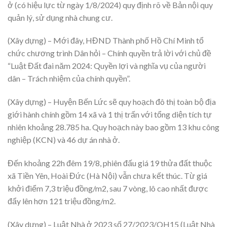
ở (có hiệu lực từ ngày 1/8/2024) quy định rõ về Bản nội quy
quản lý, sử dụng nhà chung cư.
(Xây dựng) – Mới đây, HĐND Thành phố Hồ Chí Minh tổ
chức chương trình Dân hỏi – Chính quyền trả lời với chủ đề
“Luật Đất đai năm 2024: Quyền lợi và nghĩa vụ của người
dân – Trách nhiệm của chính quyền”.
(Xây dựng) – Huyện Bến Lức sẽ quy hoạch đô thị toàn bộ địa
giới hành chính gồm 14 xã và 1 thị trấn với tổng diện tích tự
nhiên khoảng 28.785 ha. Quy hoạch này bao gồm 13 khu công
nghiệp (KCN) và 46 dự án nhà ở.
Đến khoảng 22h đêm 19/8, phiên đấu giá 19 thửa đất thuộc
xã Tiền Yên, Hoài Đức (Hà Nội) vẫn chưa kết thúc. Từ giá
khởi điểm 7,3 triệu đồng/m2, sau 7 vòng, lô cao nhất được
đẩy lên hơn 121 triệu đồng/m2.
(Xây dựng) – Luật Nhà ở 2023 số 27/2023/QH15 (Luật Nhà