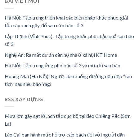
BÀI VIẾT MỚI
Hà Nội: Tập trung triển khai các biện pháp khắc phục, giải
tỏa cây xanh gãy, đổ sau cơn bão số 3
Lập Thạch (Vĩnh Phúc): Tập trung khắc phục hậu quả sau bão
số 3
Nghệ An: Ra mắt dự án căn hộ nhà ở xã hội KT Home
Hà Nội: Tập trung ứng phó bão số 3 và mưa lũ sau bão
Hoàng Mai (Hà Nội): Người dân xuống đường dọn dẹp “tàn
tích” sau siêu bão Yagi
RSS XÂY DỰNG
Mưa lớn gây sạt lở, ách tắc cục bộ tại đèo Chiềng Pấc (Sơn
La)
Lào Cai ban hành mức hỗ trợ cấp bách đối với người dân