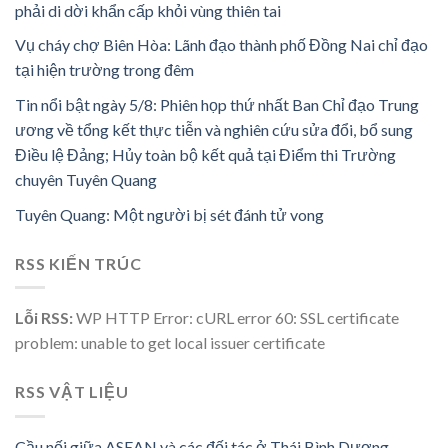
phải di dời khẩn cấp khỏi vùng thiên tai
Vụ cháy chợ Biên Hòa: Lãnh đạo thành phố Đồng Nai chỉ đạo
tại hiện trường trong đêm
Tin nổi bật ngày 5/8: Phiên họp thứ nhất Ban Chỉ đạo Trung
ương về tổng kết thực tiễn và nghiên cứu sửa đổi, bổ sung
Điều lệ Đảng; Hủy toàn bộ kết quả tại Điểm thi Trường
chuyên Tuyên Quang
Tuyên Quang: Một người bị sét đánh tử vong
RSS KIẾN TRÚC
Lỗi RSS:
WP HTTP Error: cURL error 60: SSL certificate
problem: unable to get local issuer certificate
RSS VẬT LIỆU
Cầu nối giữa ASEAN và các đối tác ở Thái Bình Dương