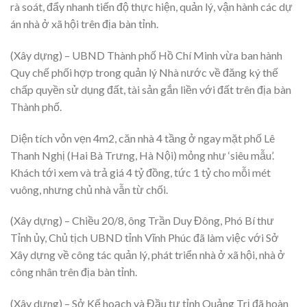
rà soát, đẩy nhanh tiến độ thực hiện, quản lý, vận hành các dự
án nhà ở xã hội trên địa bàn tỉnh.
(Xây dựng) – UBND Thành phố Hồ Chí Minh vừa ban hành
Quy chế phối hợp trong quản lý Nhà nước về đăng ký thế
chấp quyền sử dụng đất, tài sản gắn liền với đất trên địa bàn
Thành phố.
Diện tích vỏn vẹn 4m2, căn nhà 4 tầng ở ngay mặt phố Lê
Thanh Nghị (Hai Bà Trưng, Hà Nội) mỏng như ‘siêu mẫu’.
Khách tới xem và trả giá 4 tỷ đồng, tức 1 tỷ cho mỗi mét
vuông, nhưng chủ nhà vẫn từ chối.
(Xây dựng) – Chiều 20/8, ông Trần Duy Đông, Phó Bí thư
Tỉnh ủy, Chủ tịch UBND tỉnh Vĩnh Phúc đã làm việc với Sở
Xây dựng về công tác quản lý, phát triển nhà ở xã hội, nhà ở
công nhân trên địa bàn tỉnh.
(Xây dựng) – Sở Kế hoạch và Đầu tư tỉnh Quảng Trị đã hoàn