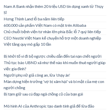
Nam A Bank nhận thêm 20 triệu USD tín dụng xanh từ Thụy
Sĩ
Hưng Thịnh Land lỗ ba năm liên tiếp
600.000 sản phẩm Việt Nam có mặt trên Alibaba
Chủ chuỗi bệnh viện tư nhân lớn phía Bắc lỗ 7 quý liên tiếp
CEO Nestlé Việt Nam kể chuyện hỗ trợ một doanh nghiệp
Việt tăng quy mô gấp 10 lần
Bị khởi tố vì đi bộ ngược chiều dẫn đến tai nạn chết người
Thủ tục báo UBND xã như thế nào khi muốn thuê người giúp
việc gia đình?
Người phụ nữ giả công an, lừa 'chạy án'
Màn dựng hiện trường 'vợ bị xâm hại' và bí mật của mẹ con
người chồng
Bị tạm giữ sau cú đạp ngã chồng cũ của bạn gái
Mô hình AI của Anthropic tạo danh tính giả để lừa đảo