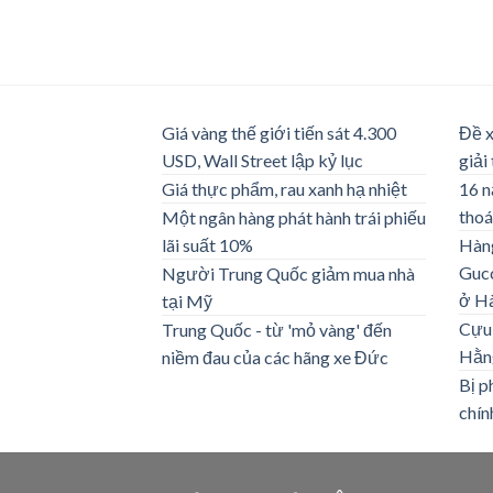
Giá vàng thế giới tiến sát 4.300
Đề x
USD, Wall Street lập kỷ lục
giải
Giá thực phẩm, rau xanh hạ nhiệt
16 n
thoá
Một ngân hàng phát hành trái phiếu
lãi suất 10%
Hàng
Gucc
Người Trung Quốc giảm mua nhà
ở H
tại Mỹ
Cựu
Trung Quốc - từ 'mỏ vàng' đến
Hằn
niềm đau của các hãng xe Đức
Bị p
chín