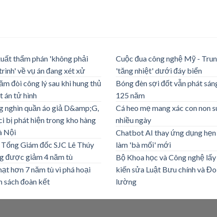
uất thẩm phán 'không phải
Cuộc đua công nghệ Mỹ - Tru
 trình' về vụ án đang xét xử
'tăng nhiệt' dưới đáy biển
ăm đòi công lý sau khi hung thủ
Bóng đèn sợi đốt vẫn phát sán
t án tử hình
125 năm
 nghìn quần áo giả D&amp;G,
Cá heo mẹ mang xác con non s
i bị phát hiện trong kho hàng
nhiều ngày
à Nội
Chatbot AI thay ứng dụng hẹn
 Tổng Giám đốc SJC Lê Thúy
làm 'bà mối' mới
g được giảm 4 năm tù
Bộ Khoa học và Công nghệ lấy
hạt hơn 7 năm tù vì phá hoại
kiến sửa Luật Bưu chính và Đo
h sách đoàn kết
lường