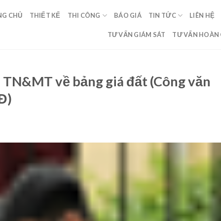
NG CHỦ
THIẾT KẾ
THI CÔNG
BÁO GIÁ
TIN TỨC
LIÊN HỆ
TƯ VẤN GIÁM SÁT
TƯ VẤN HOÀN
ộ TN&MT về bảng giá đất (Công văn
Đ)