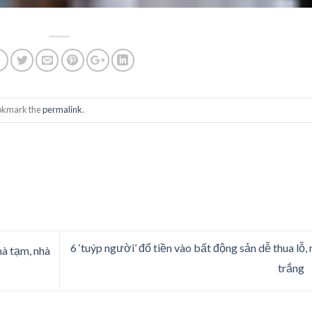
okmark the
permalink
.
6 ‘tuýp người’ đổ tiền vào bất động sản dễ thua lỗ,
à tạm, nhà
trắng