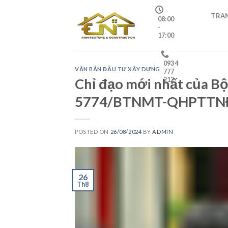
Skip
TRA
to
08:00
-
content
17:00
0934
VĂN BẢN ĐẦU TƯ XÂY DỰNG
777
Chỉ đạo mới nhất của B
212
5774/BTNMT-QHPTTN
POSTED ON
26/08/2024
BY
ADMIN
26
Th8