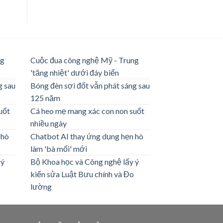
ng
Cuộc đua công nghệ Mỹ - Trung
'tăng nhiệt' dưới đáy biển
g sau
Bóng đèn sợi đốt vẫn phát sáng sau
125 năm
uốt
Cá heo mẹ mang xác con non suốt
nhiều ngày
 hò
Chatbot AI thay ứng dụng hẹn hò
làm 'bà mối' mới
 ý
Bộ Khoa học và Công nghệ lấy ý
kiến sửa Luật Bưu chính và Đo
lường