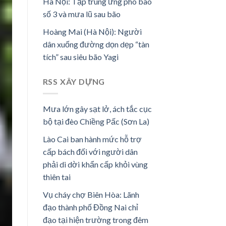
Hà Nội: Tập trung ứng phó bão
số 3 và mưa lũ sau bão
Hoàng Mai (Hà Nội): Người
dân xuống đường dọn dẹp “tàn
tích” sau siêu bão Yagi
RSS XÂY DỰNG
Mưa lớn gây sạt lở, ách tắc cục
bộ tại đèo Chiềng Pấc (Sơn La)
Lào Cai ban hành mức hỗ trợ
cấp bách đối với người dân
phải di dời khẩn cấp khỏi vùng
thiên tai
Vụ cháy chợ Biên Hòa: Lãnh
đạo thành phố Đồng Nai chỉ
đạo tại hiện trường trong đêm