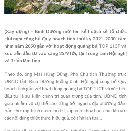
(Xây dựng) – Bình Dương mới lên kế hoạch sẽ tổ chức
Hội nghị công bố Quy hoạch tỉnh thời kỳ 2021-2030, tầm
nhìn năm 2050 gắn với hoạt động quảng bá TOP 1 ICF và
xúc tiến đầu tư vào sáng 25/9 tới, tại Trung tâm Hội nghị
và Triển lãm tỉnh.
Theo đó, ông Mai Hùng Dũng, Phó Chủ tịch Thường trực
UBND tỉnh Bình Dương khẳng định, Hội nghị công bố Quy
hoạch tỉnh gắn với hoạt động quảng bá TOP 1 ICF và xúc tiến
đầu tư là sự kiện chính trị quan trọng của tỉnh. UBND tỉnh
giao nhiệm vụ cụ thể cho từng Sở, ngành, địa phương đảm
bảo chương trình được bố trí, sắp xếp khoa học, chu đáo với
các nội dung thiết thực, hiệu quả, có tính lan tỏa…
Sự kiện sẽ có sự tham dự của lãnh đạo Chính phủ, các Bộ,