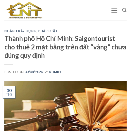
Skip
to
content
NGÀNH XÂY DỰNG
,
PHÁP LUẬT
Thành phố Hồ Chí Minh: Saigontourist
cho thuê 2 mặt bằng trên đất “vàng” chưa
đúng quy định
POSTED ON
30/08/2024
BY
ADMIN
30
Th8